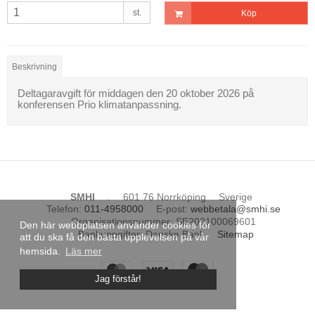
st.
Köp
Beskrivning
Deltagaravgift för middagen den 20 oktober 2026 på
konferensen Prio klimatanpassning.
SMHI
.
601 76 Norrköping
Sverige
Telefon
:
011-4958000
E-post
:
webbetala@smhi.se
Organisationsnummer
:
SE202100069601
Den här webbplatsen använder cookies för
Bankuppgifter
:
Danske Bank
Sitemap
att du ska få den bästa upplevelsen på vår
hemsida.
Läs mer
Jag förstår!